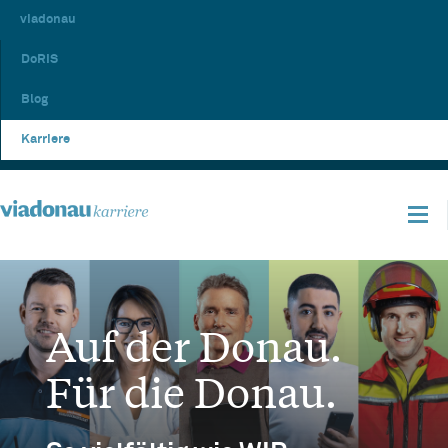
viadonau
DoRIS
Blog
Karriere
Auf der Donau.
Für die Donau.