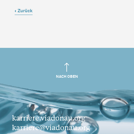
Zurück
NACH OBEN
karriere.viadonau.org
karriere@viadonau.org