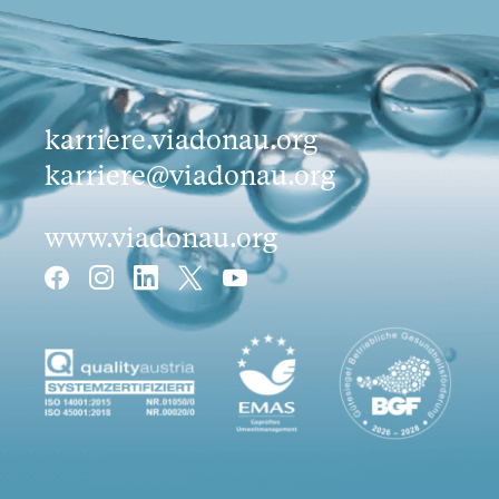
karriere.viadonau.org
karriere@viadonau.org
www.viadonau.org